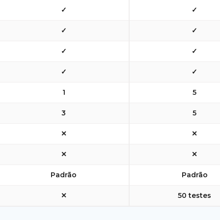
✓
✓
✓
✓
✓
✓
✓
✓
1
5
3
5
✕
✕
✕
✕
Padrão
Padrão
✕
50 testes