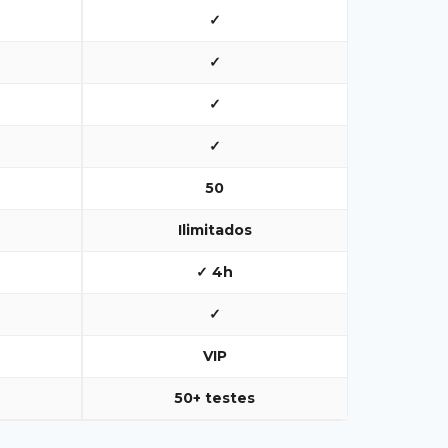
✓
✓
✓
✓
50
Ilimitados
✓ 4h
✓
VIP
50+ testes