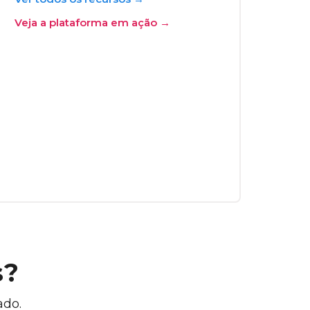
Veja a plataforma em ação →
s?
ado.