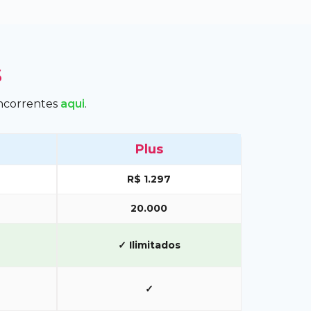
s
oncorrentes
aqui
.
Plus
R$ 1.297
20.000
✓ Ilimitados
✓